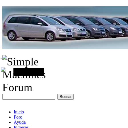
Inicio
Foro
Ayuda
Ingresar