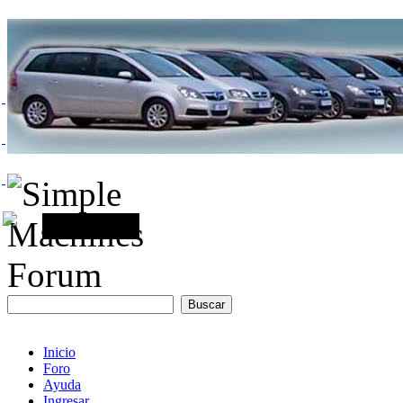
Inicio
Foro
Ayuda
Ingresar