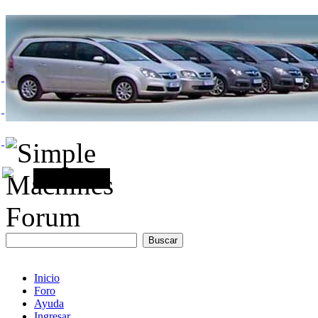
Inicio
Foro
Ayuda
Ingresar