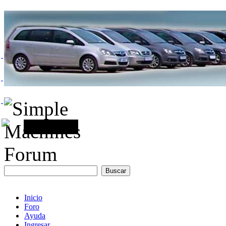
Inicio
Foro
Ayuda
Ingresar