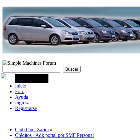
Inicio
Foro
Ayuda
Ingresar
Registrarse
Club Opel Zafira
»
Créditos - Adk portal por SMF Personal