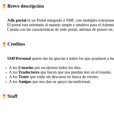
Breve descripción
Adk portal
es un Portal integrado a SMF, con multiples extensiones
El portal esta orientado al manejo simple e intuitivo para el Admini
Cuenta con las caracteristicas de todo portal, ademas de poseer un gr
Creditos
SMFPersonal
quiere dar las gracias a todos los que ayudaron a h
A los
Usuarios
por escojernos todos los dias.
A los
Traductores
que hacen que nos puedan leer en el mundo.
A los
Tester
que están sin descanso en busca de errores.
A los
Amigos
que nos dan su apoyo incondicional.
Staff