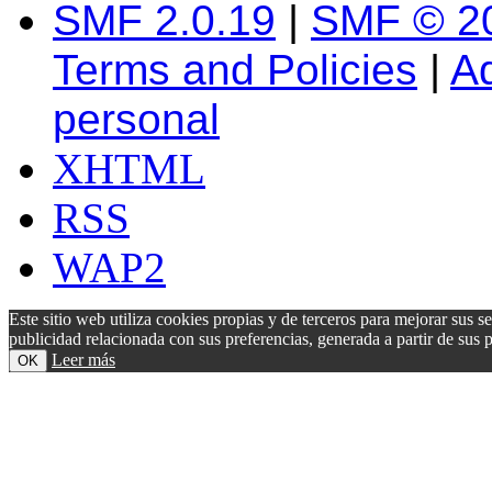
SMF 2.0.19
|
SMF © 2
Terms and Policies
|
A
personal
XHTML
RSS
WAP2
Este sitio web utiliza cookies propias y de terceros para mejorar sus s
publicidad relacionada con sus preferencias, generada a partir de su
Leer más
OK