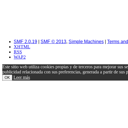
SMF 2.0.19
|
SMF © 2013
,
Simple Machines
|
Terms and
XHTML
RSS
WAP2
Este sitio web utiliza cookies propias y de terceros para mejorar sus s
publicidad relacionada con sus preferencias, generada a partir de su
Leer más
OK