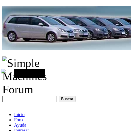
Inicio
Foro
Ayuda
Ingresar