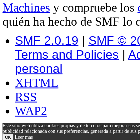
Machines
y compruebe los
quién ha hecho de SMF lo q
SMF 2.0.19
|
SMF © 2
Terms and Policies
|
A
personal
XHTML
RSS
WAP2
Este sitio web utiliza cookies propias y de terceros para mejorar sus s
publicidad relacionada con sus preferencias, generada a partir de su
Leer más
OK