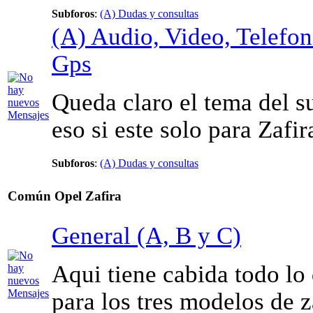
Subforos
:
(A) Dudas y consultas
(A) Audio, Video, Telefon
Gps
Queda claro el tema del s
eso si este solo para Zafir
Subforos
:
(A) Dudas y consultas
Común Opel Zafira
General (A, B y C)
Aqui tiene cabida todo lo
para los tres modelos de z