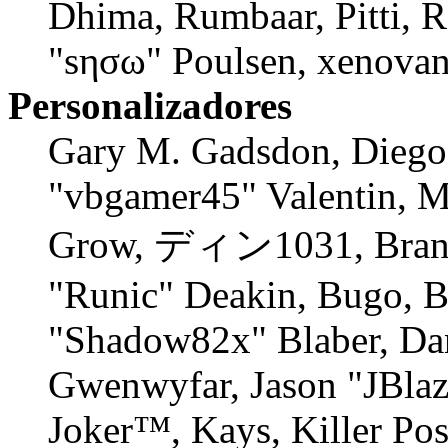
Dhima, Rumbaar, Pitti, 
"sησω" Poulsen, xenovan
Personalizadores
Gary M. Gadsdon, Diego
"vbgamer45" Valentin, M
Grow, ディン1031, Branno
"Runic" Deakin, Bugo, B
"Shadow82x" Blaber, Dan
Gwenwyfar, Jason "JBlaz
Joker™, Kays, Killer Po