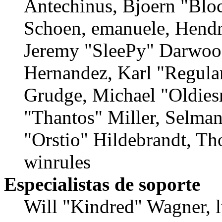
Antechinus, Bjoern "Bloc
Schoen, emanuele, Hendr
Jeremy "SleePy" Darwood
Hernandez, Karl "Regula
Grudge, Michael "Oldie
"Thantos" Miller, Selma
"Orstio" Hildebrandt, Th
winrules
Especialistas de soporte
Will "Kindred" Wagner, l