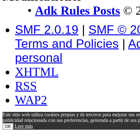
•
Adk Rules Posts
© 2
SMF 2.0.19
|
SMF © 2
Terms and Policies
|
A
personal
XHTML
RSS
WAP2
Este sitio web utiliza cookies propias y de terceros para mejorar sus s
publicidad relacionada con sus preferencias, generada a partir de su
Leer más
OK