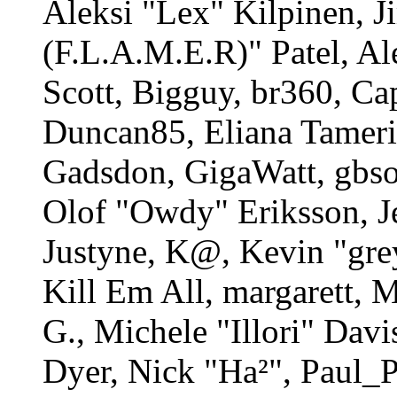
Aleksi "Lex" Kilpinen, 
(F.L.A.M.E.R)" Patel, Al
Scott, Bigguy, br360, Ca
Duncan85, Eliana Tameri
Gadsdon, GigaWatt, gbso
Olof "Owdy" Eriksson, J
Justyne, K@, Kevin "gre
Kill Em All, margarett, 
G., Michele "Illori" Davi
Dyer, Nick "Ha²", Paul_P