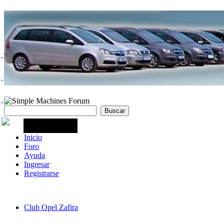
Inicio
Foro
Ayuda
Ingresar
Registrarse
Club Opel Zafira