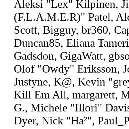
Aleksi "Lex" Kilpinen, 
(F.L.A.M.E.R)" Patel, Al
Scott, Bigguy, br360, Ca
Duncan85, Eliana Tameri
Gadsdon, GigaWatt, gbso
Olof "Owdy" Eriksson, J
Justyne, K@, Kevin "gre
Kill Em All, margarett, 
G., Michele "Illori" Davi
Dyer, Nick "Ha²", Paul_P