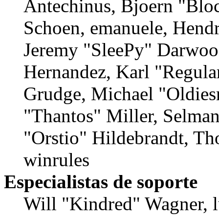
Antechinus, Bjoern "Bloc
Schoen, emanuele, Hendr
Jeremy "SleePy" Darwood
Hernandez, Karl "Regula
Grudge, Michael "Oldie
"Thantos" Miller, Selma
"Orstio" Hildebrandt, Th
winrules
Especialistas de soporte
Will "Kindred" Wagner, l