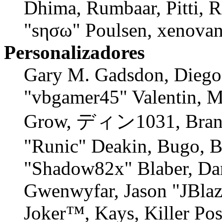
Dhima, Rumbaar, Pitti, 
"sησω" Poulsen, xenovan
Personalizadores
Gary M. Gadsdon, Diego
"vbgamer45" Valentin, M
Grow, ディン1031, Branno
"Runic" Deakin, Bugo, B
"Shadow82x" Blaber, Dan
Gwenwyfar, Jason "JBlaz
Joker™, Kays, Killer Po