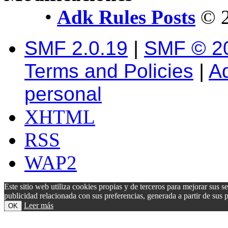
•
Adk Rules Posts
© 2
SMF 2.0.19
|
SMF © 2
Terms and Policies
|
A
personal
XHTML
RSS
WAP2
Este sitio web utiliza cookies propias y de terceros para mejorar sus s
publicidad relacionada con sus preferencias, generada a partir de su
Leer más
OK