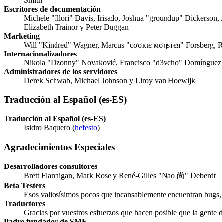
Smith
Escritores de documentación
Michele "Illori" Davis, Irisado, Joshua "groundup" Dickerson,
Elizabeth Trainor y Peter Duggan
Marketing
Will "Kindred" Wagner, Marcus "cσσкιє мσηѕтєя" Forsberg, R
Internacionalizadores
Nikola "Dzonny" Novaković, Francisco "d3vcho" Domínguez,
Administradores de los servidores
Derek Schwab, Michael Johnson y Liroy van Hoewijk
Traducción al Español (es-ES)
Traducción al Español (es-ES)
Isidro Baquero (
hefesto
)
Agradecimientos Especiales
Desarrolladores consultores
Brett Flannigan, Mark Rose y René-Gilles "Nao 尚" Deberdt
Beta Testers
Esos valiosísimos pocos que incansablemente encuentran bugs, p
Traductores
Gracias por vuestros esfuerzos que hacen posible que la gente
Padre fundador de SMF