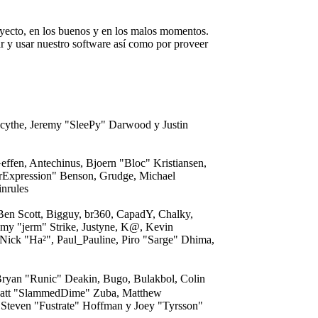
oyecto, en los buenos y en los malos momentos.
lar y usar nuestro software así como por proveer
acythe, Jeremy "SleePy" Darwood y Justin
ffen, Antechinus, Bjoern "Bloc" Kristiansen,
rExpression" Benson, Grudge, Michael
nrules
 Ben Scott, Bigguy, br360, CapadY, Chalky,
my "jerm" Strike, Justyne, K@, Kevin
 Nick "Ha²", Paul_Pauline, Piro "Sarge" Dhima,
yan "Runic" Deakin, Bugo, Bulakbol, Colin
, Matt "SlammedDime" Zuba, Matthew
 Steven "Fustrate" Hoffman y Joey "Tyrsson"