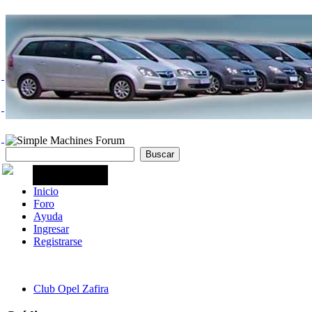
Inicio
Foro
Ayuda
Ingresar
Registrarse
Club Opel Zafira