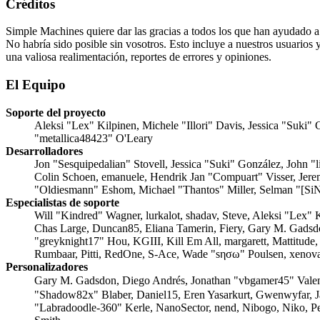
Créditos
Simple Machines quiere dar las gracias a todos los que han ayudado 
No habría sido posible sin vosotros. Esto incluye a nuestros usuarios 
una valiosa realimentación, reportes de errores y opiniones.
El Equipo
Soporte del proyecto
Aleksi "Lex" Kilpinen, Michele "Illori" Davis, Jessica "Suk
"metallica48423" O'Leary
Desarrolladores
Jon "Sesquipedalian" Stovell, Jessica "Suki" González, John 
Colin Schoen, emanuele, Hendrik Jan "Compuart" Visser, Jer
"Oldiesmann" Eshom, Michael "Thantos" Miller, Selman "[SiNa
Especialistas de soporte
Will "Kindred" Wagner, lurkalot, shadav, Steve, Aleksi "Lex"
Chas Large, Duncan85, Eliana Tamerin, Fiery, Gary M. Gadsd
"greyknight17" Hou, KGIII, Kill Em All, margarett, Mattitude
Rumbaar, Pitti, RedOne, S-Ace, Wade "sησω" Poulsen, xenova
Personalizadores
Gary M. Gadsdon, Diego Andrés, Jonathan "vbgamer45" Vale
"Shadow82x" Blaber, Daniel15, Eren Yasarkurt, Gwenwyfar, 
"Labradoodle-360" Kerle, NanoSector, nend, Nibogo, Niko, Pe