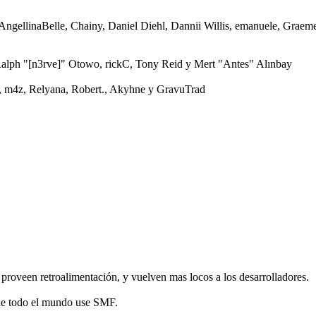
 AngellinaBelle, Chainy, Daniel Diehl, Dannii Willis, emanuele, Grae
alph "[n3rve]" Otowo, rickC, Tony Reid y Mert "Antes" Alınbay
 m4z, Relyana, Robert., Akyhne y GravuTrad
roveen retroalimentación, y vuelven mas locos a los desarrolladores.
 de todo el mundo use SMF.