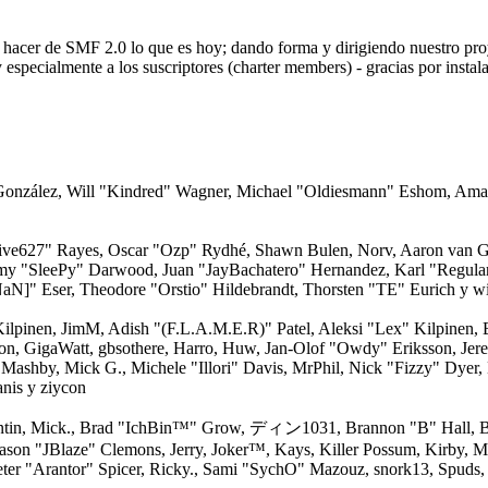
a hacer de SMF 2.0 lo que es hoy; dando forma y dirigiendo nuestro pr
y especialmente a los suscriptores (charter members) - gracias por insta
i" González, Will "Kindred" Wagner, Michael "Oldiesmann" Eshom, Am
"live627" Rayes, Oscar "Ozp" Rydhé, Shawn Bulen, Norv, Aaron van Ge
emy "SleePy" Darwood, Juan "JayBachatero" Hernandez, Karl "Regula
N]" Eser, Theodore "Orstio" Hildebrandt, Thorsten "TE" Eurich y wi
 Kilpinen, JimM, Adish "(F.L.A.M.E.R)" Patel, Aleksi "Lex" Kilpinen,
on, GigaWatt, gbsothere, Harro, Huw, Jan-Olof "Owdy" Eriksson, Jere
, Mashby, Mick G., Michele "Illori" Davis, MrPhil, Nick "Fizzy" Dyer,
nis y ziycon
ntin, Mick., Brad "IchBin™" Grow, ディン1031, Brannon "B" Hall, Br
Jason "JBlaze" Clemons, Jerry, Joker™, Kays, Killer Possum, Kirby
ter "Arantor" Spicer, Ricky., Sami "SychO" Mazouz, snork13, Spuds,