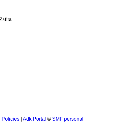
afira.
 Policies
|
Adk Portal
©
SMF personal