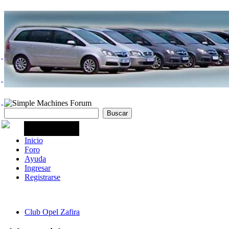
Inicio
Foro
Ayuda
Ingresar
Registrarse
Club Opel Zafira