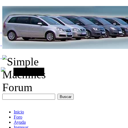
Inicio
Foro
Ayuda
Ingresar