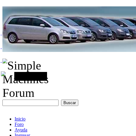
Inicio
Foro
Ayuda
Ingresar