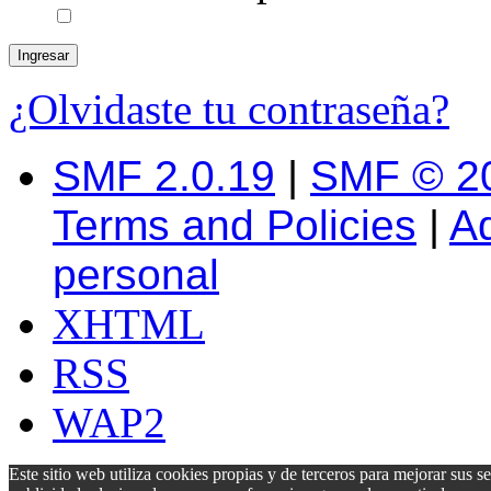
¿Olvidaste tu contraseña?
SMF 2.0.19
|
SMF © 2
Terms and Policies
|
A
personal
XHTML
RSS
WAP2
Este sitio web utiliza cookies propias y de terceros para mejorar sus s