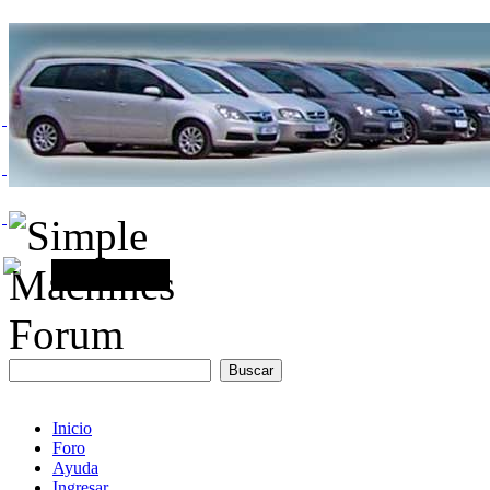
Inicio
Foro
Ayuda
Ingresar