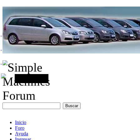
Inicio
Foro
Ayuda
Ingresar