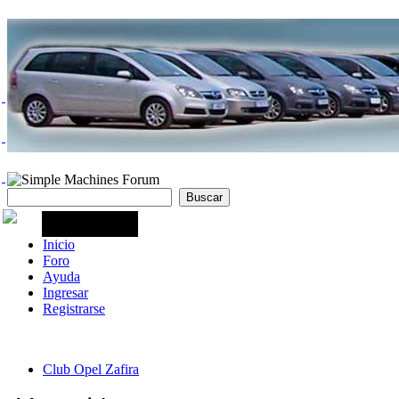
Inicio
Foro
Ayuda
Ingresar
Registrarse
Club Opel Zafira