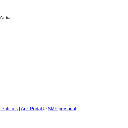
afira.
 Policies
|
Adk Portal
©
SMF personal