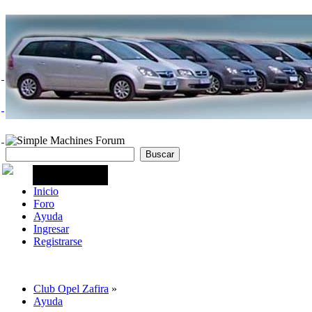
Inicio
Foro
Ayuda
Ingresar
Registrarse
Club Opel Zafira
»
Ayuda