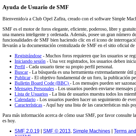
Ayuda de Usuario de SMF
Bienvenido/a a Club Opel Zafira, creado con el software Simple M
SMF es el motor de foros elegante, eficiente, poderoso, libre y gratui
una manera inteligente y ordenada. Además, posee un gran número de 
funcionalidades de SMF bien haciendo clic en el icono de interrogació
llevarán a la documentación centralizada de SMF en el sitio oficial d
Registrándose
- Muchos foros requieren que los usuarios se reg
Iniciando sesión
- Una vez registrados, los usuarios deben inicia
Perfil
- Cada usuario tiene su propio perfil personal.
Buscar
- La búsqueda es una herramienta extremadamente útil p
Publicar
- El objetivo fundamental de un foro, la publicación pe
Bulletin Board Code (BBC)
- Los mensajes pueden ser sazon
Mensajes Personales
- Los usuarios pueden enviarse mensajes pe
Lista de Usuarios
- La lista de usuarios muestra todos los miem
Calendario
- Los usuarios pueden hacer un seguimiento de even
Características
- Aquí hay una lista de las características más 
Para más información acerca de cómo usar SMF, por favor consulte l
es hoy.
SMF 2.0.19
|
SMF © 2013
,
Simple Machines
|
Terms and