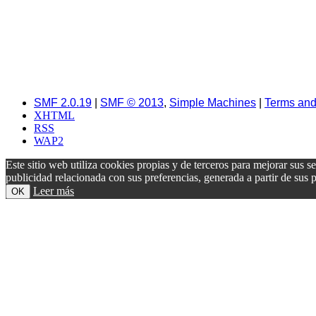
SMF 2.0.19
|
SMF © 2013
,
Simple Machines
|
Terms and
XHTML
RSS
WAP2
Este sitio web utiliza cookies propias y de terceros para mejorar sus s
publicidad relacionada con sus preferencias, generada a partir de su
Leer más
OK