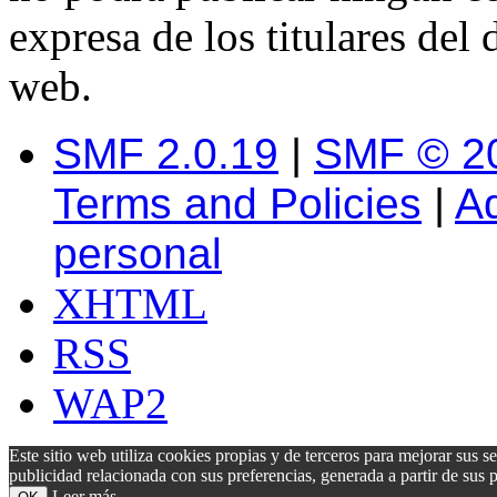
expresa de los titulares del 
web.
SMF 2.0.19
|
SMF © 2
Terms and Policies
|
A
personal
XHTML
RSS
WAP2
Este sitio web utiliza cookies propias y de terceros para mejorar sus s
publicidad relacionada con sus preferencias, generada a partir de su
Leer más