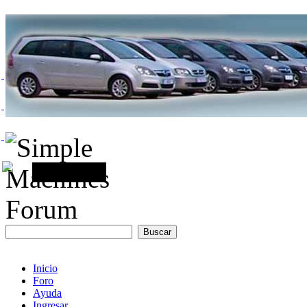
Inicio
Foro
Ayuda
Ingresar