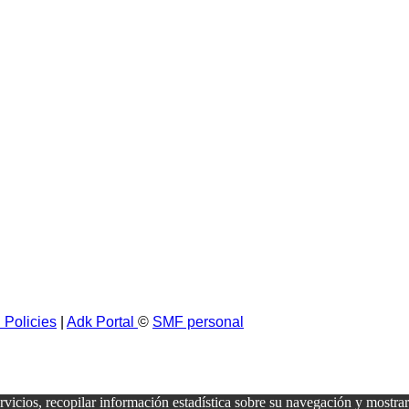
 Policies
|
Adk Portal
©
SMF personal
ervicios, recopilar información estadística sobre su navegación y mostra