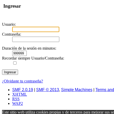
Ingresar
Usuario:
Contraseña:
Duración de la sesión en minutos:
Recordar siempre Usuario/Contraseña:
¿Olvidaste tu contraseña?
SMF 2.0.19
|
SMF © 2013
,
Simple Machines
|
Terms and
XHTML
RSS
WAP2
Este sitio web utiliza cookies propias y de terceros para mejorar sus s