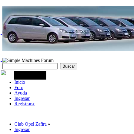
Inicio
Foro
Ayuda
Ingresar
Registrarse
Club Opel Zafira
»
Ingresar