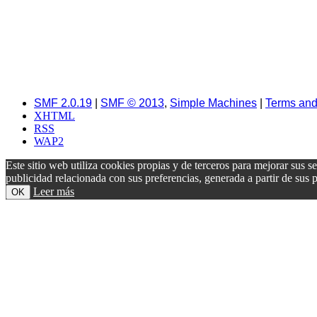
SMF 2.0.19
|
SMF © 2013
,
Simple Machines
|
Terms and
XHTML
RSS
WAP2
Este sitio web utiliza cookies propias y de terceros para mejorar sus s
publicidad relacionada con sus preferencias, generada a partir de su
Leer más
OK