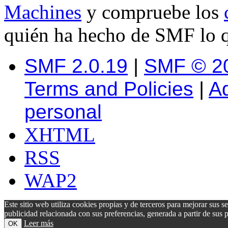
Machines
y compruebe los
quién ha hecho de SMF lo q
SMF 2.0.19
|
SMF © 2
Terms and Policies
|
A
personal
XHTML
RSS
WAP2
Este sitio web utiliza cookies propias y de terceros para mejorar sus s
publicidad relacionada con sus preferencias, generada a partir de su
Leer más
OK