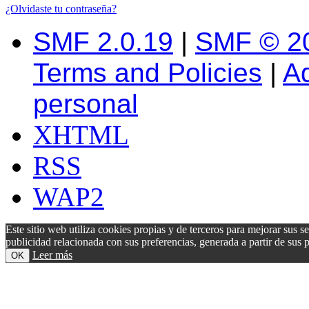
¿Olvidaste tu contraseña?
SMF 2.0.19
|
SMF © 2
Terms and Policies
|
A
personal
XHTML
RSS
WAP2
Este sitio web utiliza cookies propias y de terceros para mejorar sus s
publicidad relacionada con sus preferencias, generada a partir de su
Leer más
OK