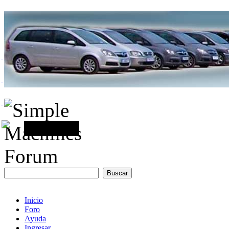
Inicio
Foro
Ayuda
Ingresar