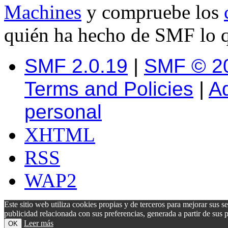
Machines
y compruebe los
quién ha hecho de SMF lo q
SMF 2.0.19
|
SMF © 2
Terms and Policies
|
A
personal
XHTML
RSS
WAP2
Este sitio web utiliza cookies propias y de terceros para mejorar sus s
publicidad relacionada con sus preferencias, generada a partir de su
Leer más
OK