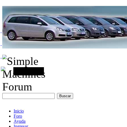
Inicio
Foro
Ayuda
Ingresar