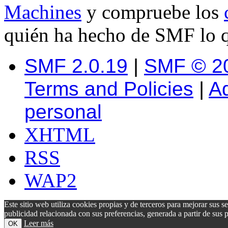
Machines
y compruebe los
quién ha hecho de SMF lo q
SMF 2.0.19
|
SMF © 2
Terms and Policies
|
A
personal
XHTML
RSS
WAP2
Este sitio web utiliza cookies propias y de terceros para mejorar sus s
publicidad relacionada con sus preferencias, generada a partir de su
Leer más
OK