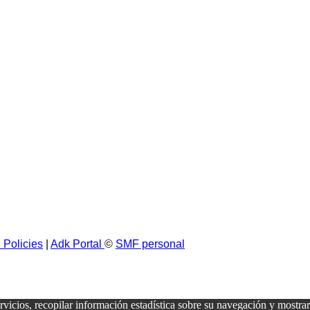
 Policies
|
Adk Portal
©
SMF personal
ervicios, recopilar información estadística sobre su navegación y mostra