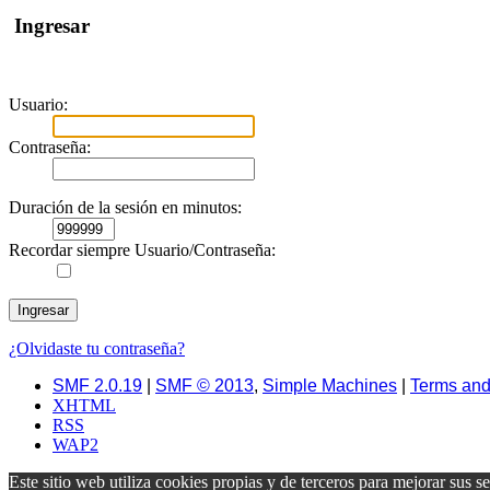
Ingresar
Usuario:
Contraseña:
Duración de la sesión en minutos:
Recordar siempre Usuario/Contraseña:
¿Olvidaste tu contraseña?
SMF 2.0.19
|
SMF © 2013
,
Simple Machines
|
Terms and
XHTML
RSS
WAP2
Este sitio web utiliza cookies propias y de terceros para mejorar sus s