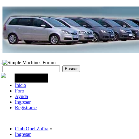
Inicio
Foro
Ayuda
Ingresar
Registrarse
Club Opel Zafira
»
Ingresar