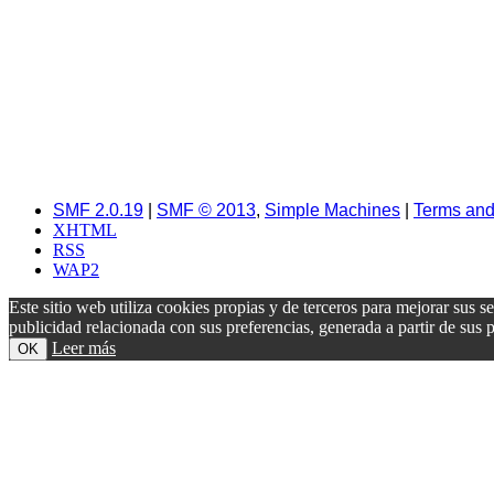
SMF 2.0.19
|
SMF © 2013
,
Simple Machines
|
Terms and
XHTML
RSS
WAP2
Este sitio web utiliza cookies propias y de terceros para mejorar sus s
publicidad relacionada con sus preferencias, generada a partir de su
Leer más
OK