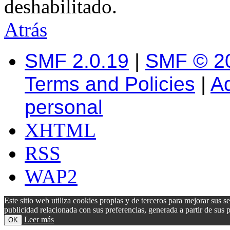
deshabilitado.
Atrás
SMF 2.0.19
|
SMF © 2
Terms and Policies
|
A
personal
XHTML
RSS
WAP2
Este sitio web utiliza cookies propias y de terceros para mejorar sus s
publicidad relacionada con sus preferencias, generada a partir de su
Leer más
OK