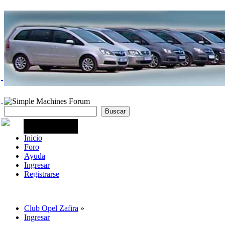
Inicio
Foro
Ayuda
Ingresar
Registrarse
Club Opel Zafira
»
Ingresar