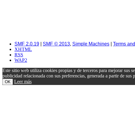
SMF 2.0.19
|
SMF © 2013
,
Simple Machines
|
Terms and
XHTML
RSS
WAP2
Este sitio web utiliza cookies propias y de terceros para mejorar sus s
publicidad relacionada con sus preferencias, generada a partir de su
Leer más
OK