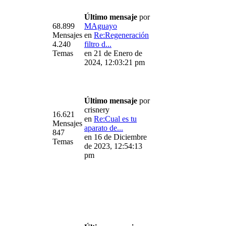
Último mensaje
por
68.899
MAguayo
Mensajes
en
Re:Regeneración
4.240
filtro d...
Temas
en 21 de Enero de
2024, 12:03:21 pm
Último mensaje
por
crisnery
16.621
en
Re:Cual es tu
Mensajes
aparato de...
847
en 16 de Diciembre
Temas
de 2023, 12:54:13
pm