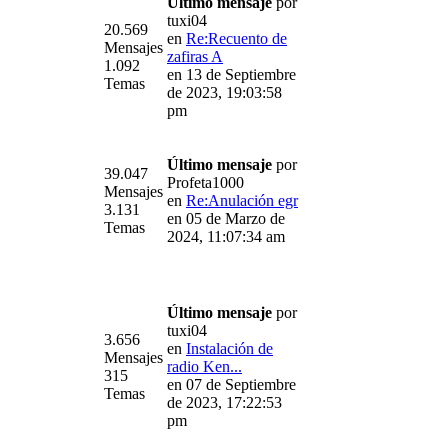
Último mensaje
por
tuxi04
20.569
en
Re:Recuento de
Mensajes
zafiras A
1.092
en 13 de Septiembre
Temas
de 2023, 19:03:58
pm
Último mensaje
por
39.047
Profeta1000
Mensajes
en
Re:Anulación egr
3.131
en 05 de Marzo de
Temas
2024, 11:07:34 am
Último mensaje
por
tuxi04
3.656
en
Instalación de
Mensajes
radio Ken...
315
en 07 de Septiembre
Temas
de 2023, 17:22:53
pm