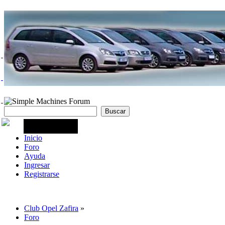
Inicio
Foro
Ayuda
Ingresar
Registrarse
Club Opel Zafira
»
Foro