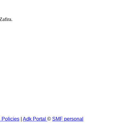
afira.
 Policies
|
Adk Portal
©
SMF personal