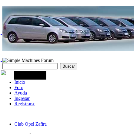
Inicio
Foro
Ayuda
Ingresar
Registrarse
Club Opel Zafira