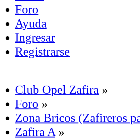
Foro
Ayuda
Ingresar
Registrarse
Club Opel Zafira
»
Foro
»
Zona Bricos (Zafireros pa
Zafira A
»