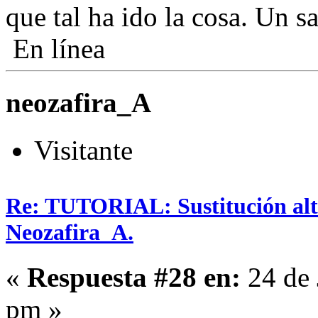
que tal ha ido la cosa. Un s
En línea
neozafira_A
Visitante
Re: TUTORIAL: Sustitución alta
Neozafira_A.
«
Respuesta #28 en:
24 de 
pm »