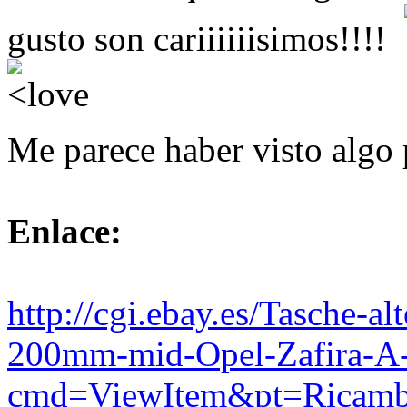
gusto son cariiiiiisimos!!!!
Me parece haber visto algo 
Enlace:
http://cgi.ebay.es/Tasche-al
200mm-mid-Opel-Zafira-A
cmd=ViewItem&pt=Ricambi