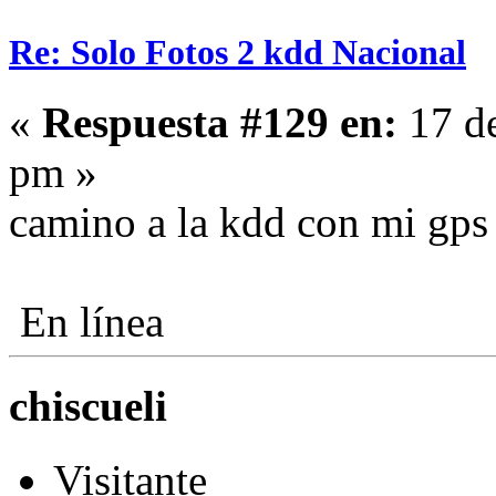
Re: Solo Fotos 2 kdd Nacional
«
Respuesta #129 en:
17 de
pm »
camino a la kdd con mi gps
En línea
chiscueli
Visitante