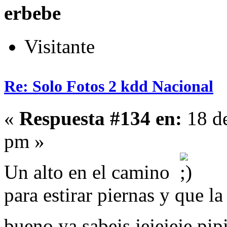
erbebe
Visitante
Re: Solo Fotos 2 kdd Nacional
«
Respuesta #134 en:
18 de
pm »
Un alto en el camino
para estirar piernas y que l
bueno ya sabeis jejejeje pi