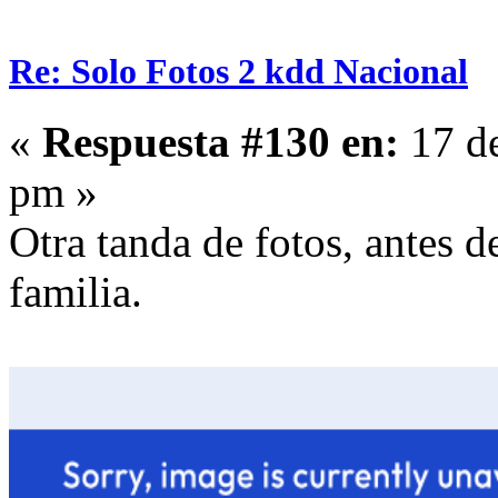
Re: Solo Fotos 2 kdd Nacional
«
Respuesta #130 en:
17 de
pm »
Otra tanda de fotos, antes de
familia.