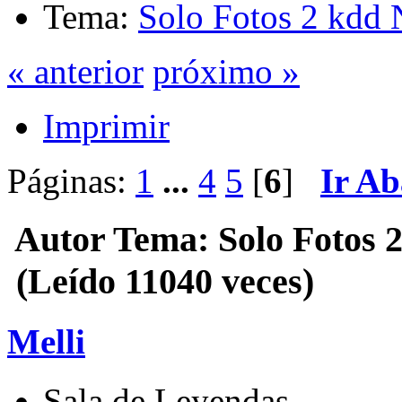
Tema:
Solo Fotos 2 kdd N
« anterior
próximo »
Imprimir
Páginas:
1
...
4
5
[
6
]
Ir Ab
Autor
Tema: Solo Fotos 2
(Leído 11040 veces)
Melli
Sala de Leyendas