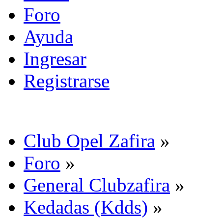
Foro
Ayuda
Ingresar
Registrarse
Club Opel Zafira
»
Foro
»
General Clubzafira
»
Kedadas (Kdds)
»