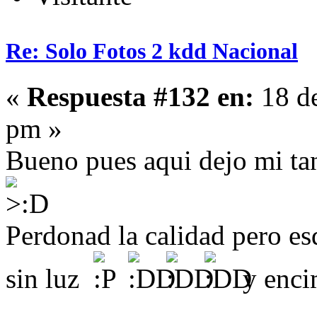
Re: Solo Fotos 2 kdd Nacional
«
Respuesta #132 en:
18 de
pm »
Bueno pues aqui dejo mi ta
Perdonad la calidad pero esq
sin luz
y enci