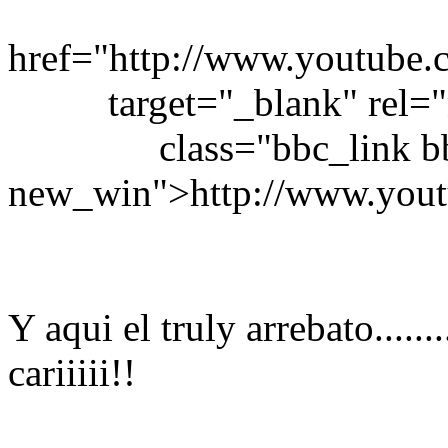
href="http://www.youtub
target="_blank" rel=
class="bbc_link b
new_win">http://www.you
Y aqui el truly arrebato.......
cariiiii!!