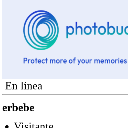
En línea
erbebe
Visitante