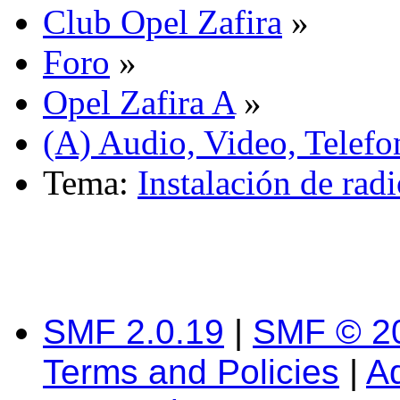
Club Opel Zafira
»
Foro
»
Opel Zafira A
»
(A) Audio, Video, Telefo
Tema:
Instalación de ra
SMF 2.0.19
|
SMF © 2
Terms and Policies
|
A