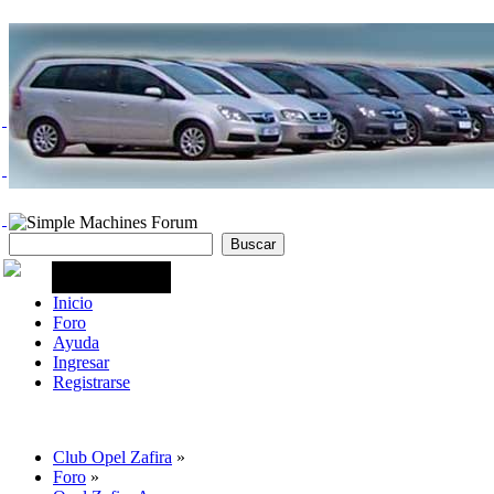
Inicio
Foro
Ayuda
Ingresar
Registrarse
Club Opel Zafira
»
Foro
»