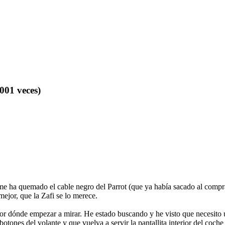
001 veces)
e ha quemado el cable negro del Parrot (que ya había sacado al comprar 
mejor, que la Zafi se lo merece.
de empezar a mirar. He estado buscando y he visto que necesito un a
otones del volante y que vuelva a servir la pantallita interior del coche