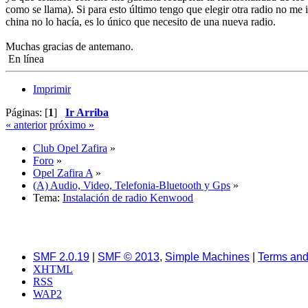
como se llama). Si para esto último tengo que elegir otra radio no me
china no lo hacía, es lo único que necesito de una nueva radio.
Muchas gracias de antemano.
En línea
Imprimir
Páginas: [
1
]
Ir Arriba
« anterior
próximo »
Club Opel Zafira
»
Foro
»
Opel Zafira A
»
(A) Audio, Video, Telefonia-Bluetooth y Gps
»
Tema:
Instalación de radio Kenwood
SMF 2.0.19
|
SMF © 2013
,
Simple Machines
|
Terms and
XHTML
RSS
WAP2