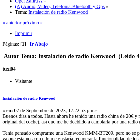
Opel Zafira A
»
(A) Audio, Video, Telefonia-Bluetooth y Gps
»
Tema:
Instalación de radio Kenwood
« anterior
próximo »
Imprimir
Páginas: [
1
]
Ir Abajo
Autor
Tema: Instalación de radio Kenwood (Leído 4
tuxi04
Visitante
Instalación de radio Kenwood
«
en:
07 de Septiembre de 2023, 17:22:53 pm »
Buenos días a todos. Hasta ahora he tenido una radio china de 20€ y m
original del coche), así que me he decidido a cambiarla por una radio 
Tenía pensado comprarme una Kenwood KMM-BT209, pero no sé por dón
ya que estamos con ello me gustaría recuperar la funcionalidad de los b