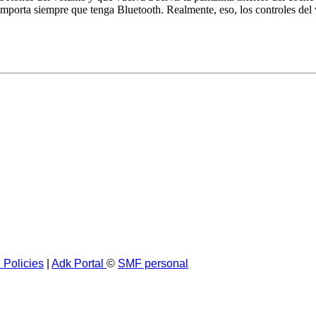
 importa siempre que tenga Bluetooth. Realmente, eso, los controles del
 Policies
|
Adk Portal
©
SMF personal