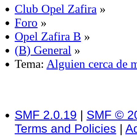
Club Opel Zafira
»
Foro
»
Opel Zafira B
»
(B) General
»
Tema:
Alguien cerca de 
SMF 2.0.19
|
SMF © 2
Terms and Policies
|
A