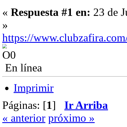
«
Respuesta #1 en:
23 de J
»
https://www.clubzafira.c
En línea
Imprimir
Páginas: [
1
]
Ir Arriba
« anterior
próximo »