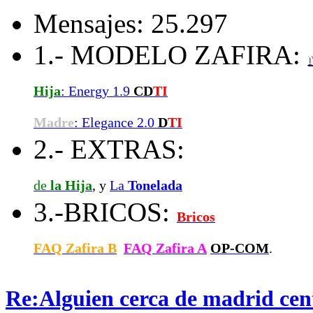
Mensajes: 25.297
1.- MODELO ZAFIRA:
Hija
: Energy 1.9
CD
TI
Madre
: Elegance 2.0
D
TI
2.- EXTRAS:
de
la Hija
, y
La
Tonelada
3.-BRICOS:
Bricos
FAQ Zafira B
FAQ Zafira A
OP-COM
.
Re:Alguien cerca de madrid ce