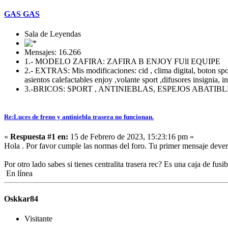
GAS GAS
Sala de Leyendas
Mensajes: 16.266
1.- MODELO ZAFIRA: ZAFIRA B ENJOY FUll EQUIPE
2.- EXTRAS: Mis modificaciones: cid , clima digital, boton sport 
asientos calefactables enjoy ,volante sport ,difusores insignia, i
3.-BRICOS: SPORT , ANTINIEBLAS, ESPEJOS ABATI
Re:Luces de freno y antiniebla trasera no funcionan.
«
Respuesta #1 en:
15 de Febrero de 2023, 15:23:16 pm »
Hola . Por favor cumple las normas del foro. Tu primer mensaje deveri
Por otro lado sabes si tienes centralita trasera rec? Es una caja de fusi
En línea
Oskkar84
Visitante