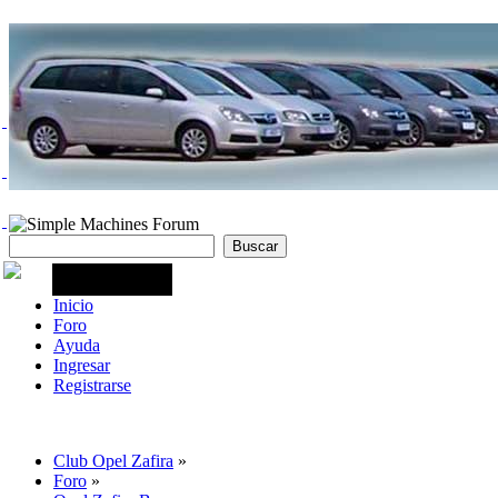
Inicio
Foro
Ayuda
Ingresar
Registrarse
Club Opel Zafira
»
Foro
»