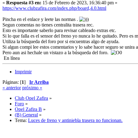
«
Respuesta #3 en:
15 de Febrero de 2023, 16:36:40 pm »
https://www.clubzafira.com/index.php/board,4.0.html
Pincha en el enlace y leete las normas .
Segun comentas no tienes centralita trasera rec.
Esto es importante saberlo para revisar cableado extras etc.
Si lo que falla es el sensor del freno yo nunca lo he quitado. Pero es 
Utiliza la búsqueda del foro por si encuentras algo de ayuda.
Si algun compi lee estos comentarios y lo sabe hacer seguro se unira al
Pero aun asi hechale un vistazo a la búsqueda del foro.
En línea
Imprimir
Páginas: [
1
]
Ir Arriba
« anterior
próximo »
Club Opel Zafira
»
Foro
»
Opel Zafira B
»
(B) General
»
Tema:
Luces de freno y antiniebla trasera no funcionan.