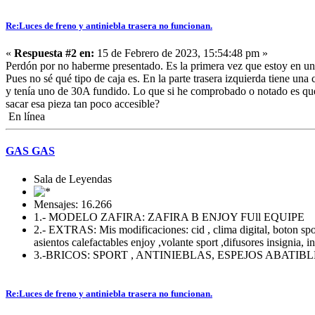
Re:Luces de freno y antiniebla trasera no funcionan.
«
Respuesta #2 en:
15 de Febrero de 2023, 15:54:48 pm »
Perdón por no haberme presentado. Es la primera vez que estoy en un
Pues no sé qué tipo de caja es. En la parte trasera izquierda tiene una 
y tenía uno de 30A fundido. Lo que si he comprobado o notado es que
sacar esa pieza tan poco accesible?
En línea
GAS GAS
Sala de Leyendas
Mensajes: 16.266
1.- MODELO ZAFIRA: ZAFIRA B ENJOY FUll EQUIPE
2.- EXTRAS: Mis modificaciones: cid , clima digital, boton sport 
asientos calefactables enjoy ,volante sport ,difusores insignia, i
3.-BRICOS: SPORT , ANTINIEBLAS, ESPEJOS ABATI
Re:Luces de freno y antiniebla trasera no funcionan.