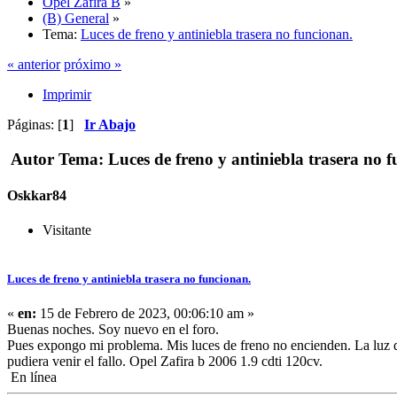
Opel Zafira B
»
(B) General
»
Tema:
Luces de freno y antiniebla trasera no funcionan.
« anterior
próximo »
Imprimir
Páginas: [
1
]
Ir Abajo
Autor
Tema: Luces de freno y antiniebla trasera no 
Oskkar84
Visitante
Luces de freno y antiniebla trasera no funcionan.
«
en:
15 de Febrero de 2023, 00:06:10 am »
Buenas noches. Soy nuevo en el foro.
Pues expongo mi problema. Mis luces de freno no encienden. La luz de a
pudiera venir el fallo. Opel Zafira b 2006 1.9 cdti 120cv.
En línea