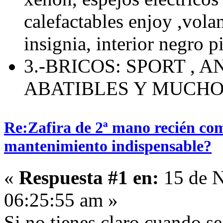
calefactables enjoy ,volan
insignia, interior negro p
3.-BRICOS: SPORT , 
ABATIBLES Y MUCH
Re:Zafira de 2ª mano recién com
mantenimiento indispensable?
«
Respuesta #1 en:
15 de N
06:25:55 am »
Si no tienes claro cuando se