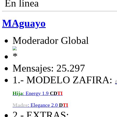
En línea
MAguayo
Moderador Global
Mensajes: 25.297
1.- MODELO ZAFIRA:
Hija
: Energy 1.9
CD
TI
Madre
: Elegance 2.0
D
TI
2.- EXTRAS: