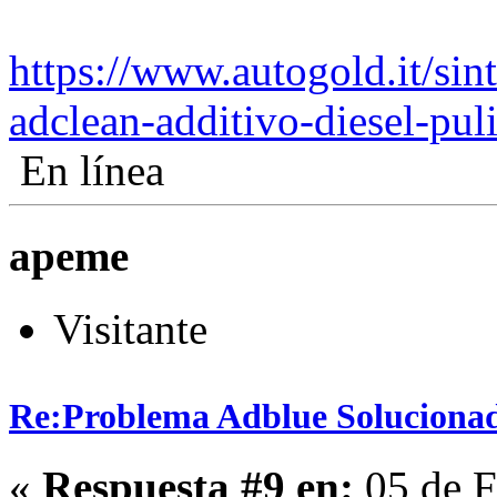
https://www.autogold.it/sin
adclean-additivo-diesel-pul
En línea
apeme
Visitante
Re:Problema Adblue Soluciona
«
Respuesta #9 en:
05 de F