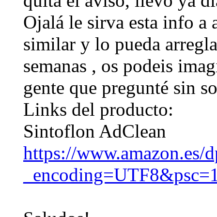
quita el aviso, llevo ya d
Ojalá le sirva esta info a
similar y lo pueda arregla
semanas , os podeis imagi
gente que pregunté sin s
Links del producto:
Sintoflon AdClean
https://www.amazon.e
_encoding=UTF8&psc=