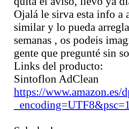
quita el aviso, llevo ya d
Ojalá le sirva esta info a
similar y lo pueda arregla
semanas , os podeis imagi
gente que pregunté sin s
Links del producto:
Sintoflon AdClean
https://www.amazon.e
_encoding=UTF8&psc=