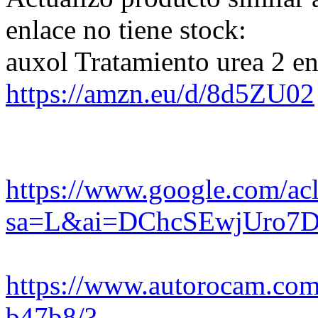
enlace no tiene stock:
auxol Tratamiento urea 2 e
https://amzn.eu/d/8d5ZU02
https://www.google.com/ac
sa=L&ai=DChcSEwjUro7
https://www.autorocam.com/
b47b8/?