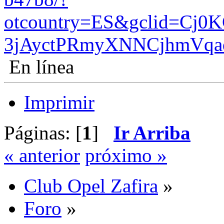
otcountry=ES&gclid=Cj
3jAyctPRmyXNNCjhmVqa
En línea
Imprimir
Páginas: [
1
]
Ir Arriba
« anterior
próximo »
Club Opel Zafira
»
Foro
»