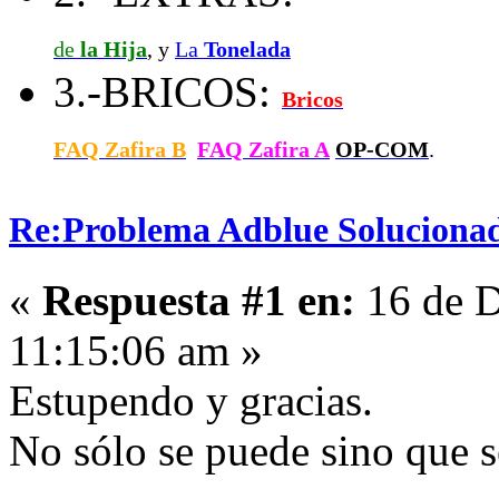
de
la Hija
, y
La
Tonelada
3.-BRICOS:
Bricos
FAQ Zafira B
FAQ Zafira A
OP-COM
.
Re:Problema Adblue Soluciona
«
Respuesta #1 en:
16 de D
11:15:06 am »
Estupendo y gracias.
No sólo se puede sino que s