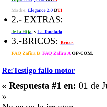
Madre
: Elegance 2.0
D
TI
2.- EXTRAS:
de
la Hija
, y
La
Tonelada
3.-BRICOS:
Bricos
FAQ Zafira B
FAQ Zafira A
OP-COM
.
Re:Testigo fallo motor
«
Respuesta #1 en:
01 de J
»
No se ve la imagen.