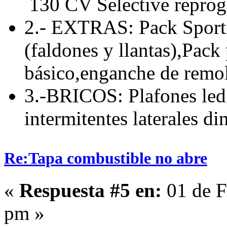
130 CV Selective repro
2.- EXTRAS: Pack Sporti
(faldones y llantas),Pack
básico,enganche de remolq
3.-BRICOS: Plafones led 
intermitentes laterales d
Re:Tapa combustible no abre
«
Respuesta #5 en:
01 de F
pm »