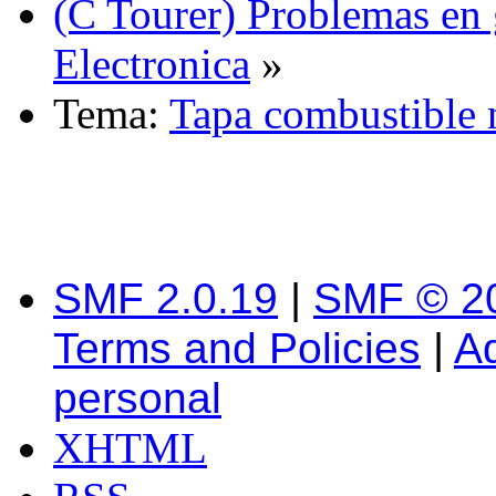
(C Tourer) Problemas en 
Electronica
»
Tema:
Tapa combustible 
SMF 2.0.19
|
SMF © 2
Terms and Policies
|
A
personal
XHTML