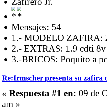
Zafirero Jr.
Mensajes: 54
1.- MODELO ZAFIRA: 
2.- EXTRAS: 1.9 cdti 8v
3.-BRICOS: Poquito a p
Re:Irmscher presenta su zafira 
«
Respuesta #1 en:
09 de O
am »