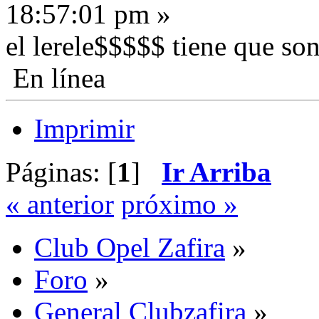
18:57:01 pm »
el lerele$$$$$ tiene que son
En línea
Imprimir
Páginas: [
1
]
Ir Arriba
« anterior
próximo »
Club Opel Zafira
»
Foro
»
General Clubzafira
»